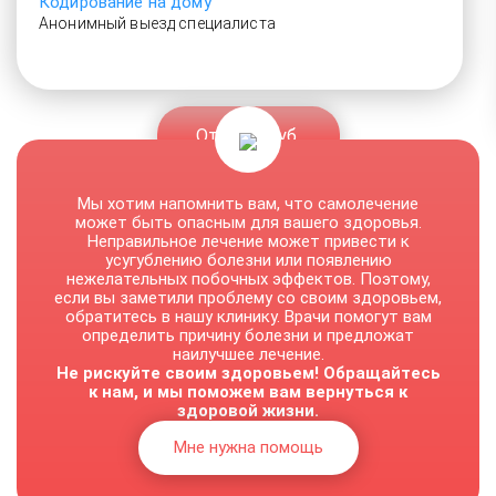
Кодирование на дому
Анонимный выезд специалиста
От 2500 руб.
Мы хотим напомнить вам, что самолечение
может быть опасным для вашего здоровья.
Неправильное лечение может привести к
усугублению болезни или появлению
нежелательных побочных эффектов. Поэтому,
если вы заметили проблему со своим здоровьем,
обратитесь в нашу клинику. Врачи помогут вам
определить причину болезни и предложат
наилучшее лечение.
Не рискуйте своим здоровьем! Обращайтесь
к нам, и мы поможем вам вернуться к
здоровой жизни.
Мне нужна помощь