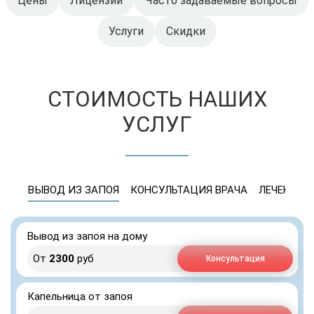
Цены
Лицензии
Часто задаваемые вопросы
Услуги
Скидки
СТОИМОСТЬ НАШИХ
УСЛУГ
ВЫВОД ИЗ ЗАПОЯ
КОНСУЛЬТАЦИЯ ВРАЧА
ЛЕЧЕНИЕ 
Вывод из запоя на дому
От
2300
руб
Консультация
Капельница от запоя