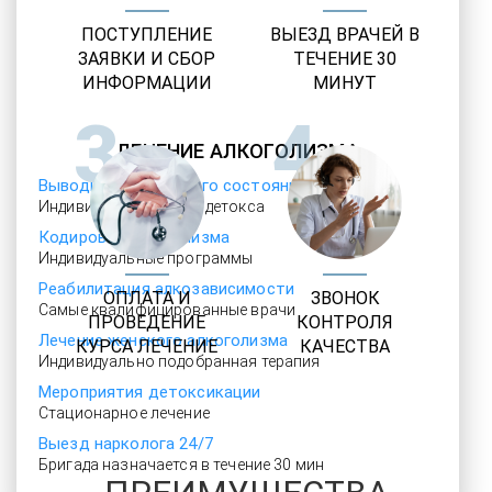
ПОСТУПЛЕНИЕ
ВЫЕЗД ВРАЧЕЙ В
ЗАЯВКИ И СБОР
ТЕЧЕНИЕ 30
ИНФОРМАЦИИ
МИНУТ
3
4
ЛЕЧЕНИЕ АЛКОГОЛИЗМА
Выводим из запойного состояния
Индивидуальный курс детокса
Кодировка алкоголизма
Индивидуальные программы
Реабилитация алкозависимости
ОПЛАТА И
ЗВОНОК
Самые квалифицированные врачи
ПРОВЕДЕНИЕ
КОНТРОЛЯ
Лечение женского алкоголизма
КУРСА ЛЕЧЕНИЕ
КАЧЕСТВА
Индивидуально подобранная терапия
Мероприятия детоксикации
Стационарное лечение
Выезд нарколога 24/7
Бригада назначается в течение 30 мин