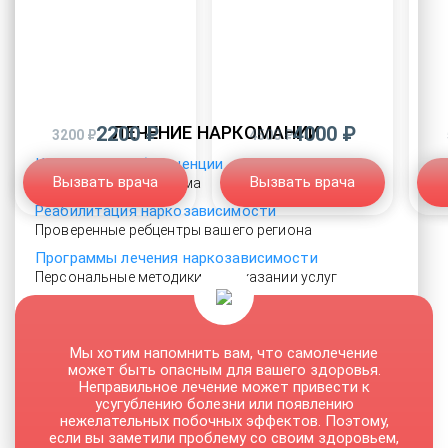
2200 ₽
ЛЕЧЕНИЕ НАРКОМАНИИ
4000 ₽
3200 ₽
4500 ₽
Купирование абстиненции
Вызвать врача
Вызвать врача
Курс в клинике или дома
Реабилитация наркозависимости
Проверенные ребцентры вашего региона
Программы лечения наркозависимости
Персональные методики при оказании услуг
Мероприятия детоксикации
Быстрое облегчение состояния
УБОД
Мы хотим напомнить вам, что самолечение
может быть опасным для вашего здоровья.
Исключительно в условиях стационара
Неправильное лечение может привести к
Солевая аддикция
усугублению болезни или появлению
Устойчивая ремиссия после курса
нежелательных побочных эффектов. Поэтому,
если вы заметили проблему со своим здоровьем,