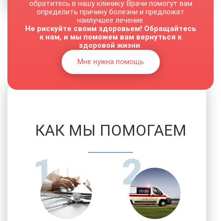
обратитесь в нашу клинику. Врачи помогут вам
определить причину болезни и предложат
наилучшее лечение.
Не рискуйте своим здоровьем! Обращайтесь
От 3500 руб.
к нам, и мы поможем вам вернуться к
здоровой жизни.
Мне нужна помощь
КАК МЫ ПОМОГАЕМ
1
2