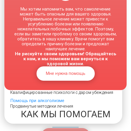
Мы хотим напомнить вам, что самолечение
может быть опасным для вашего здоровья.
Неправильное лечение может привести к
усугублению болезни или появлению
нежелательных побочных эффектов. Поэтому,
если вы заметили проблему со своим здоровьем,
НАРКОЛОГИЧЕСКАЯ ПОМОЩЬ
обратитесь в нашу клинику. Врачи помогут вам
определить причину болезни и предложат
Кодирование на дому
наилучшее лечение.
Анонимный выезд специалиста
Не рискуйте своим здоровьем! Обращайтесь
к нам, и мы поможем вам вернуться к
Бесплатные консультации
здоровой жизни.
Квалифицированная помощь по телефону
Вытрезвитель
Мне нужна помощь
Вытрезвление в тяжелом случае
Мотивация на лечение наркозависимости
Квалифицированные психологи с даром убеждения
Помощь при алкоголизме
Продвинутые методики лечения
КАК МЫ ПОМОГАЕМ