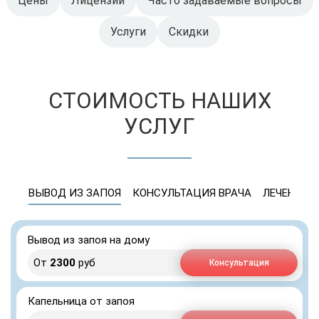
Цены
Лицензии
Часто задаваемые вопросы
Услуги
Скидки
СТОИМОСТЬ НАШИХ
УСЛУГ
ВЫВОД ИЗ ЗАПОЯ
КОНСУЛЬТАЦИЯ ВРАЧА
ЛЕЧЕНИЕ 
Вывод из запоя на дому
От
2300
руб
Консультация
Капельница от запоя