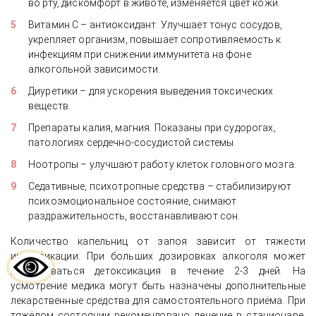
во рту, дискомфорт в животе, изменяется цвет кожи.
Витамин С – антиоксидант. Улучшает тонус сосудов,
укрепляет организм, повышает сопротивляемость к
инфекциям при снижении иммунитета на фоне
алкогольной зависимости.
Диуретики – для ускорения выведения токсических
веществ.
Препараты калия, магния. Показаны при судорогах,
патологиях сердечно-сосудистой системы.
Ноотропы – улучшают работу клеток головного мозга.
Седативные, психотропные средства – стабилизируют
психоэмоциональное состояние, снимают
раздражительность, восстанавливают сон.
Количество капельниц от запоя зависит от тяжести
интоксикации. При больших дозировках алкоголя может
потребоваться детоксикация в течение 2-3 дней. На
усмотрение медика могут быть назначены дополнительные
лекарственные средства для самостоятельного приёма. При
тяжёлом состоянии рекомендовано лечение в стационаре,