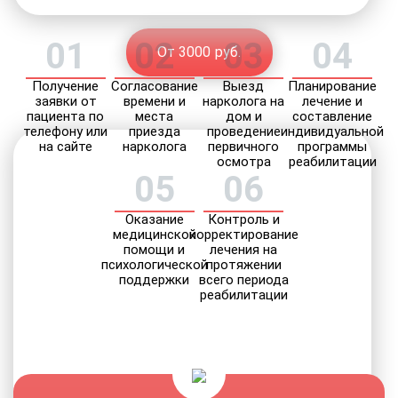
01
02
03
04
От 3000 руб.
Получение
Согласование
Выезд
Планирование
заявки от
времени и
нарколога на
лечение и
пациента по
места
дом и
составление
телефону или
приезда
проведение
индивидуальной
на сайте
нарколога
первичного
программы
осмотра
реабилитации
05
06
Оказание
Контроль и
медицинской
корректирование
помощи и
лечения на
психологической
протяжении
поддержки
всего периода
реабилитации