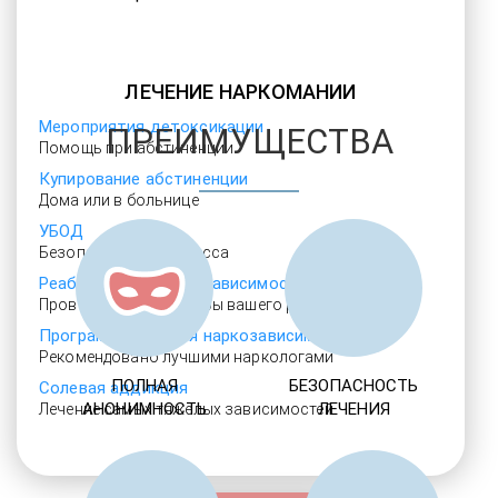
ЛЕЧЕНИЕ НАРКОМАНИИ
Мероприятия детоксикации
ПРЕИМУЩЕСТВА
Помощь при абстиненции
Купирование абстиненции
Дома или в больнице
УБОД
Безопасно и без стресса
Реабилитация наркозависимости
Проверенные ребцентры вашего региона
Программы лечения наркозависимости
Рекомендовано лучшими наркологами
ПОЛНАЯ
БЕЗОПАСНОСТЬ
Солевая аддикция
АНОНИМНОСТЬ
ЛЕЧЕНИЯ
Лечение самых тяжелых зависимостей